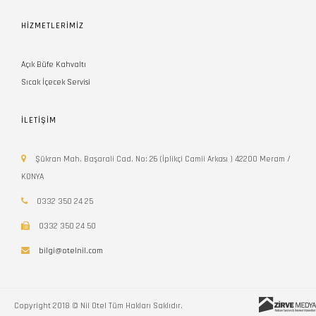
HİZMETLERİMİZ
Açık Büfe Kahvaltı
Sıcak İçecek Servisi
İLETİŞİM
Şükran Mah. Başarali Cad. No: 26 (İplikçi Camii Arkası ) 42200 Meram /
KONYA
0332 350 24 25
0332 350 24 50
bilgi@otelnil.com
Copyright 2018 © Nil Otel Tüm Hakları Saklıdır.