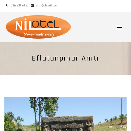
0332 350 24 25
bilgi@otelnil.com
Eflatunpınar Anıtı