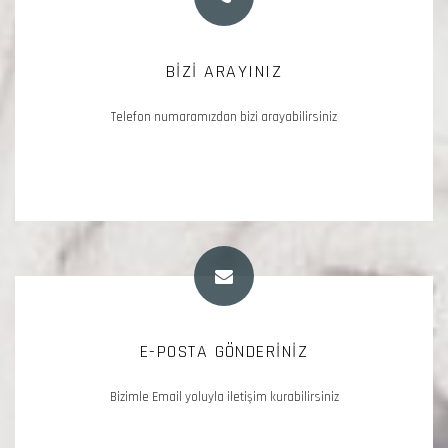
TELEFON NUMARAMIZ
BİZİ ARAYINIZ
Telefon numaramızdan bizi arayabilirsiniz
0332 350 24 25
E-POSTA GÖNDERİNİZ
E-POSTA ADRESİMİZ
Bizimle Email yoluyla iletişim kurabilirsiniz
bilgi@otelnil.com