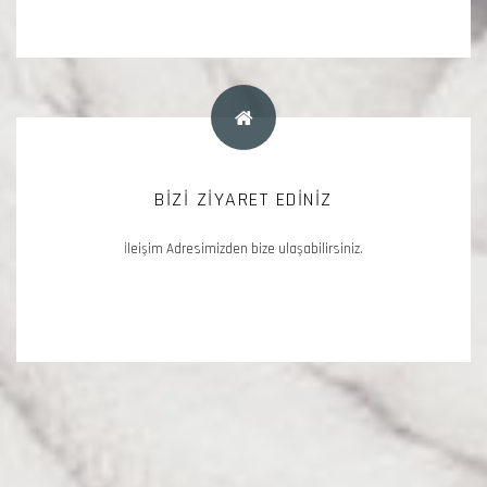
BİZİ ZİYARET EDİNİZ
FİRMA ADRESİMİZ
Şükran Mah. Başarali Cad. No: 26 (İplikçi Camii Arkası )
İleişim Adresimizden bize ulaşabilirsiniz.
42200 Meram / KONYA