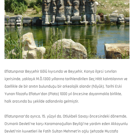
Eflatunpınar Beyşehir Gölü kıyısında ve Beyşehir, Konya ilçesi sınırları
içerisinde, yaklaşık M.Ö.1300 yıllarına tarihlendirilen Geç Hitit kalıntılarının ve
özellikle de bir anıtın bulunduğu bir arkeolojik alandır (höyük). Tarihi Eski
Yunan filozofu Eflatun'dan (Plato) 1000 yıl öncesine dayanmakla birlikte,
halk arasında bu şekilde adlandırıla gelmiştir.
Eflatunpınar'da ayrıca, 15. yüzyıl da, Otlukbeli Savaşı öncesindeki dönemde,
Osmanlı Devleti'ne karşı Karamanoğulları Beyliği'ne yardım eden Akkoyunlu
Devleti'nin kuvvetleri ile Fatih Sultan Mehmet'in oğlu Şehzade Mustafa