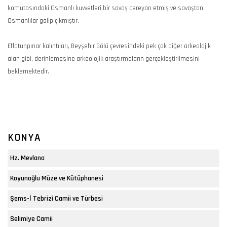
komutasındaki Osmanlı kuvvetleri bir savaş cereyan etmiş ve savaştan
Osmanlılar galip çıkmıştır.
Eflatunpınar kalıntıları, Beyşehir Gölü çevresindeki pek çok diğer arkeolojik
alan gibi, derinlemesine arkeolojik araştırmaların gerçekleştirilmesini
beklemektedir.
KONYA
Hz. Mevlana
Koyunoğlu Müze ve Kütüphanesi
Şems-İ Tebrizî Camii ve Türbesi
Selimiye Camii